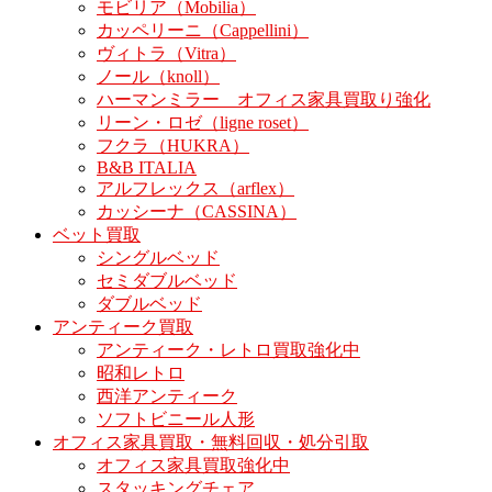
モビリア（Mobilia）
カッペリーニ（Cappellini）
ヴィトラ（Vitra）
ノール（knoll）
ハーマンミラー オフィス家具買取り強化
リーン・ロゼ（ligne roset）
フクラ（HUKRA）
B&B ITALIA
アルフレックス（arflex）
カッシーナ（CASSINA）
ベット買取
シングルベッド
セミダブルベッド
ダブルベッド
アンティーク買取
アンティーク・レトロ買取強化中
昭和レトロ
西洋アンティーク
ソフトビニール人形
オフィス家具買取・無料回収・処分引取
オフィス家具買取強化中
スタッキングチェア