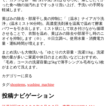
った食べ物の油汚れまですっきり洗い上げ、予洗いの手間を
軽減します。
黄ばみの除去・部屋干し臭の抑制に「［温水］ナイアガラ洗
浄」(温水ミスト90分時)。高濃度洗剤液を温風で温めて酵素
パワーを引き出します。ミスト状にして吹き付けながら循環
させることで、衣類を温め、黄ばみの除去や部屋干し時のニ
オイを抑制します（※）。※日立調べ。使用水量・消費電力
量・運転時間が増えます。
まとめ洗いも大物洗いも「ゆとりの大容量・洗濯11kg」洗濯
物の量が多いご家庭や休日のまとめ洗いなどにおすすめ。
「毛布」コースの洗濯容量は5kgで薄手シングル毛布なら3枚
がまとめて洗えます。
カデゴリーに戻る
タグ:
shopitems
,
washing_machine
投稿ナビゲーション