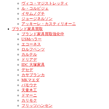
ヴィコ・マジストレッティ
ル・コルビジェ
イサムノグチ
ジョージネルソン
アッキーレ・カスティリオーニ
ブランド家具買取
ブランド家具買取強化中
USMハラー
エコーネス
ロルフベンツ
カルテル
ドリアデ
IDC 大塚家具
デセデ
カサブランカ
MKマエダ
パモウナ
天童木工
ドマーニ
カリモク
フリッツハンセン