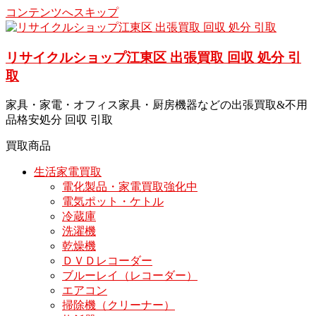
コンテンツへスキップ
リサイクルショップ江東区 出張買取 回収 処分 引
取
家具・家電・オフィス家具・厨房機器などの出張買取&不用
品格安処分 回収 引取
買取商品
生活家電買取
電化製品・家電買取強化中
電気ポット・ケトル
冷蔵庫
洗濯機
乾燥機
ＤＶＤレコーダー
ブルーレイ（レコーダー）
エアコン
掃除機（クリーナー）