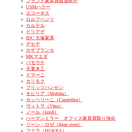
ブランド家具買取強化中
USMハラー
エコーネス
ロルフベンツ
カルテル
ドリアデ
IDC 大塚家具
デセデ
カサブランカ
MKマエダ
パモウナ
天童木工
ドマーニ
カリモク
フリッツハンセン
モビリア（Mobilia）
カッペリーニ（Cappellini）
ヴィトラ（Vitra）
ノール（knoll）
ハーマンミラー オフィス家具買取り強化
リーン・ロゼ（ligne roset）
フクラ（HUKRA）