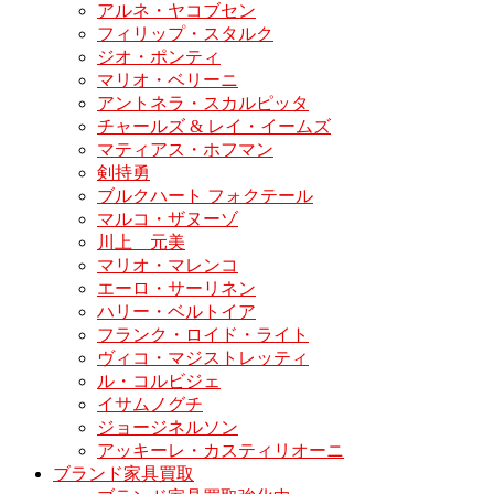
アルネ・ヤコブセン
フィリップ・スタルク
ジオ・ポンティ
マリオ・ベリーニ
アントネラ・スカルピッタ
チャールズ & レイ・イームズ
マティアス・ホフマン
剣持勇
ブルクハート フォクテール
マルコ・ザヌーゾ
川上 元美
マリオ・マレンコ
エーロ・サーリネン
ハリー・ベルトイア
フランク・ロイド・ライト
ヴィコ・マジストレッティ
ル・コルビジェ
イサムノグチ
ジョージネルソン
アッキーレ・カスティリオーニ
ブランド家具買取