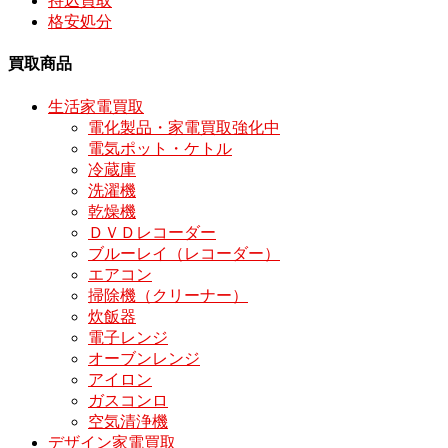
持込買取
格安処分
買取商品
生活家電買取
電化製品・家電買取強化中
電気ポット・ケトル
冷蔵庫
洗濯機
乾燥機
ＤＶＤレコーダー
ブルーレイ（レコーダー）
エアコン
掃除機（クリーナー）
炊飯器
電子レンジ
オーブンレンジ
アイロン
ガスコンロ
空気清浄機
デザイン家電買取