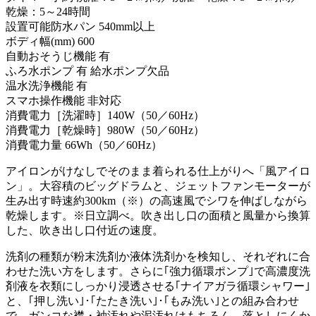
乾燥：5～24時間
設置可能防水パン 540mm以上
ボディ幅(mm) 600
自動おそうじ機能 有
ふろ水ポンプ 有 給水ポンプ欠品
温水洗浄機能 有
スマホ操作機能 非対応
消費電力［洗濯時］140W（50／60Hz）
消費電力［乾燥時］980W（50／60Hz）
消費電力量 66Wh（50／60Hz）
アイロンがけなしでそのまま着られる仕上がりへ「風アイロ
ン」。大容積のビッグドラムと、ジェットファンモーターが
生み出す時速約300km（※）の高速風でシワを伸ばしながら
乾燥します。※日立調べ。吹き出し口の面積と風量から換算
した、吹き出し口付近の速度。
洗剤の種類が粉末洗剤か液体洗剤かを検知し、それぞれに合
わせた洗い方をします。さらに｢強力循環ポンプ｣で高濃度洗
剤液を衣類にしっかり浸透させる｢ナイアガラ循環シャワー｣
と、｢押し洗い｣･｢たたき洗い｣･｢もみ洗い｣との組み合わせ
で、ガンコな襟・袖汚れや泥汚れはもちろん、落としにくか