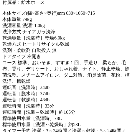
付属品：給水ホース
本体サイズ(幅×高さ×奥行)mm 630×1050×715
本体重量 79kg
洗濯容量 洗濯11.0kg
洗浄方式 ナイアガラ洗浄
乾燥容量［洗濯時］乾燥6.0kg
乾燥方式 ヒートリサイクル乾燥
洗剤・柔軟剤 自動投入 無
ドアタイプ 左開き
コース 標準、おいそぎ、すすぎ１回、手造り、柔らか、毛
布、香り、デリケート、おしゃれ着、ナイト、静止乾燥、除
菌洗乾、スチームアイロン、ダニ対策、消臭除菌、花粉、槽
洗浄、槽乾燥
運転音［洗濯時］34db
運転音［脱水時］37db
運転音［乾燥時］48db
運転時間［洗濯時］33分
運転時間［洗濯～乾燥時］約165分
標準使用水量［洗濯時］78L
標準使用水量［洗濯～乾燥時］約53L
タイマー予約 洗濯：3～24時間／洗濯～乾燥：5～24時間／