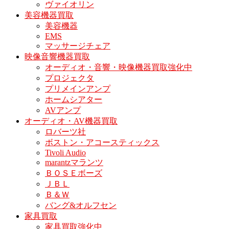
ヴァイオリン
美容機器買取
美容機器
EMS
マッサージチェア
映像音響機器買取
オーディオ・音響・映像機器買取強化中
プロジェクタ
プリメインアンプ
ホームシアター
AVアンプ
オーディオ・AV機器買取
ロバーツ社
ボストン・アコースティックス
Tivoli Audio
marantzマランツ
ＢＯＳＥボーズ
ＪＢＬ
Ｂ＆Ｗ
バング&オルフセン
家具買取
家具買取強化中