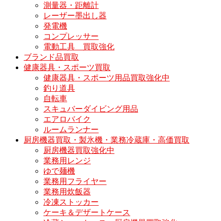
測量器・距離計
レーザー墨出し器
発電機
コンプレッサー
電動工具 買取強化
ブランド品買取
健康器具・スポーツ買取
健康器具・スポーツ用品買取強化中
釣り道具
自転車
スキュバーダイビング用品
エアロバイク
ルームランナー
厨房機器買取・製氷機・業務冷蔵庫・高価買取
厨房機器買取強化中
業務用レンジ
ゆで麺機
業務用フライヤー
業務用炊飯器
冷凍ストッカー
ケーキ＆デザートケース