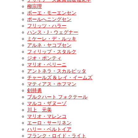
柳宗理
ボーエ・モーエンセン
ポールへニングセン
フリッツ・ハラー
ハンス・J・ウェグナー
ミケーレ・デ・ルッキ
アルネ・ヤコブセン
フィリップ・スタルク
ジオ・ポンティ
マリオ・ベリーニ
アントネラ・スカルピッタ
チャールズ & レイ・イームズ
マティアス・ホフマン
剣持勇
ブルクハート フォクテール
マルコ・ザヌーゾ
川上 元美
マリオ・マレンコ
エーロ・サーリネン
ハリー・ベルトイア
フランク・ロイド・ライト