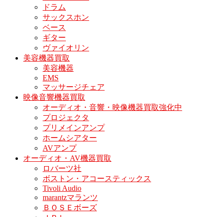
ドラム
サックスホン
ベース
ギター
ヴァイオリン
美容機器買取
美容機器
EMS
マッサージチェア
映像音響機器買取
オーディオ・音響・映像機器買取強化中
プロジェクタ
プリメインアンプ
ホームシアター
AVアンプ
オーディオ・AV機器買取
ロバーツ社
ボストン・アコースティックス
Tivoli Audio
marantzマランツ
ＢＯＳＥボーズ