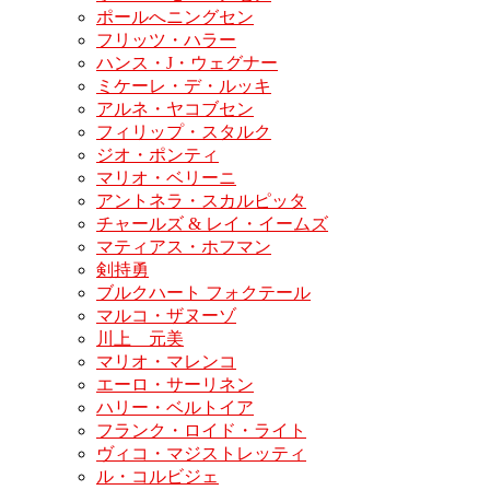
ポールへニングセン
フリッツ・ハラー
ハンス・J・ウェグナー
ミケーレ・デ・ルッキ
アルネ・ヤコブセン
フィリップ・スタルク
ジオ・ポンティ
マリオ・ベリーニ
アントネラ・スカルピッタ
チャールズ & レイ・イームズ
マティアス・ホフマン
剣持勇
ブルクハート フォクテール
マルコ・ザヌーゾ
川上 元美
マリオ・マレンコ
エーロ・サーリネン
ハリー・ベルトイア
フランク・ロイド・ライト
ヴィコ・マジストレッティ
ル・コルビジェ