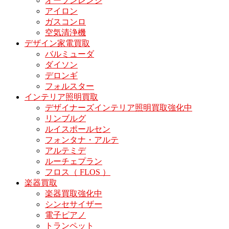
オーブンレンジ
アイロン
ガスコンロ
空気清浄機
デザイン家電買取
バルミューダ
ダイソン
デロンギ
フォルスター
インテリア照明買取
デザイナーズインテリア照明買取強化中
リンブルグ
ルイスポールセン
フォンタナ・アルテ
アルテミデ
ルーチェプラン
フロス（ FLOS ）
楽器買取
楽器買取強化中
シンセサイザー
電子ピアノ
トランペット