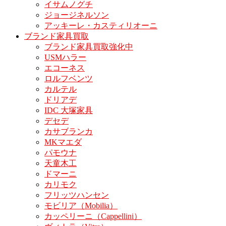
イサムノグチ
ジョージネルソン
アッキーレ・カスティリオーニ
ブランド家具買取
ブランド家具買取強化中
USMハラー
エコーネス
ロルフベンツ
カルテル
ドリアデ
IDC 大塚家具
デセデ
カサブランカ
MKマエダ
パモウナ
天童木工
ドマーニ
カリモク
フリッツハンセン
モビリア（Mobilia）
カッペリーニ（Cappellini）