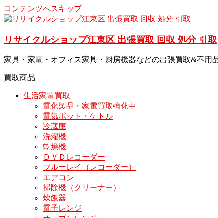
コンテンツへスキップ
リサイクルショップ江東区 出張買取 回収 処分 引取
家具・家電・オフィス家具・厨房機器などの出張買取&不用品
買取商品
生活家電買取
電化製品・家電買取強化中
電気ポット・ケトル
冷蔵庫
洗濯機
乾燥機
ＤＶＤレコーダー
ブルーレイ（レコーダー）
エアコン
掃除機（クリーナー）
炊飯器
電子レンジ