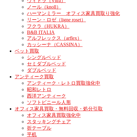
ヴィトラ（Vitra）
ノール（knoll）
ハーマンミラー オフィス家具買取り強化
リーン・ロゼ（ligne roset）
フクラ（HUKRA）
B&B ITALIA
アルフレックス（arflex）
カッシーナ（CASSINA）
ベット買取
シングルベッド
セミダブルベッド
ダブルベッド
アンティーク買取
アンティーク・レトロ買取強化中
昭和レトロ
西洋アンティーク
ソフトビニール人形
オフィス家具買取・無料回収・処分引取
オフィス家具買取強化中
スタッキングチェア
折テーブル
平机