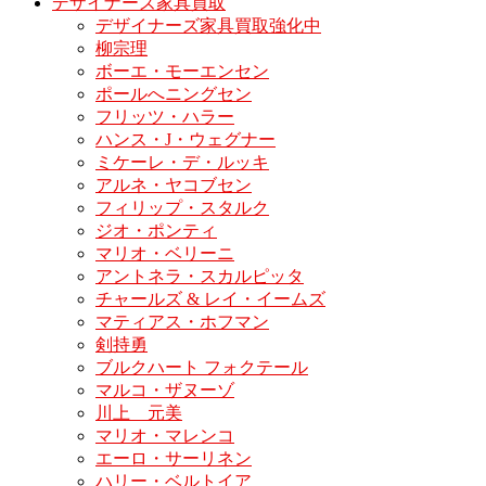
デザイナーズ家具買取
デザイナーズ家具買取強化中
柳宗理
ボーエ・モーエンセン
ポールへニングセン
フリッツ・ハラー
ハンス・J・ウェグナー
ミケーレ・デ・ルッキ
アルネ・ヤコブセン
フィリップ・スタルク
ジオ・ポンティ
マリオ・ベリーニ
アントネラ・スカルピッタ
チャールズ & レイ・イームズ
マティアス・ホフマン
剣持勇
ブルクハート フォクテール
マルコ・ザヌーゾ
川上 元美
マリオ・マレンコ
エーロ・サーリネン
ハリー・ベルトイア