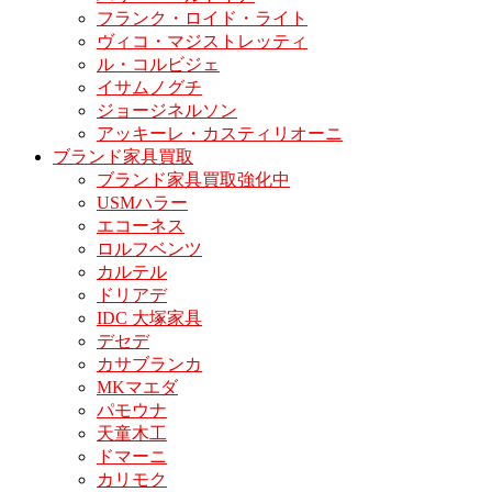
フランク・ロイド・ライト
ヴィコ・マジストレッティ
ル・コルビジェ
イサムノグチ
ジョージネルソン
アッキーレ・カスティリオーニ
ブランド家具買取
ブランド家具買取強化中
USMハラー
エコーネス
ロルフベンツ
カルテル
ドリアデ
IDC 大塚家具
デセデ
カサブランカ
MKマエダ
パモウナ
天童木工
ドマーニ
カリモク