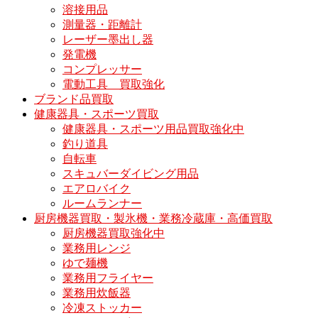
溶接用品
測量器・距離計
レーザー墨出し器
発電機
コンプレッサー
電動工具 買取強化
ブランド品買取
健康器具・スポーツ買取
健康器具・スポーツ用品買取強化中
釣り道具
自転車
スキュバーダイビング用品
エアロバイク
ルームランナー
厨房機器買取・製氷機・業務冷蔵庫・高価買取
厨房機器買取強化中
業務用レンジ
ゆで麺機
業務用フライヤー
業務用炊飯器
冷凍ストッカー