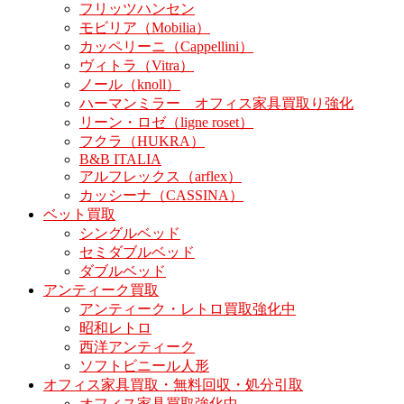
フリッツハンセン
モビリア（Mobilia）
カッペリーニ（Cappellini）
ヴィトラ（Vitra）
ノール（knoll）
ハーマンミラー オフィス家具買取り強化
リーン・ロゼ（ligne roset）
フクラ（HUKRA）
B&B ITALIA
アルフレックス（arflex）
カッシーナ（CASSINA）
ベット買取
シングルベッド
セミダブルベッド
ダブルベッド
アンティーク買取
アンティーク・レトロ買取強化中
昭和レトロ
西洋アンティーク
ソフトビニール人形
オフィス家具買取・無料回収・処分引取
オフィス家具買取強化中