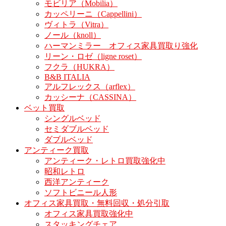
モビリア（Mobilia）
カッペリーニ（Cappellini）
ヴィトラ（Vitra）
ノール（knoll）
ハーマンミラー オフィス家具買取り強化
リーン・ロゼ（ligne roset）
フクラ（HUKRA）
B&B ITALIA
アルフレックス（arflex）
カッシーナ（CASSINA）
ベット買取
シングルベッド
セミダブルベッド
ダブルベッド
アンティーク買取
アンティーク・レトロ買取強化中
昭和レトロ
西洋アンティーク
ソフトビニール人形
オフィス家具買取・無料回収・処分引取
オフィス家具買取強化中
スタッキングチェア