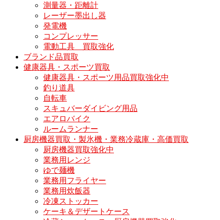
測量器・距離計
レーザー墨出し器
発電機
コンプレッサー
電動工具 買取強化
ブランド品買取
健康器具・スポーツ買取
健康器具・スポーツ用品買取強化中
釣り道具
自転車
スキュバーダイビング用品
エアロバイク
ルームランナー
厨房機器買取・製氷機・業務冷蔵庫・高価買取
厨房機器買取強化中
業務用レンジ
ゆで麺機
業務用フライヤー
業務用炊飯器
冷凍ストッカー
ケーキ＆デザートケース