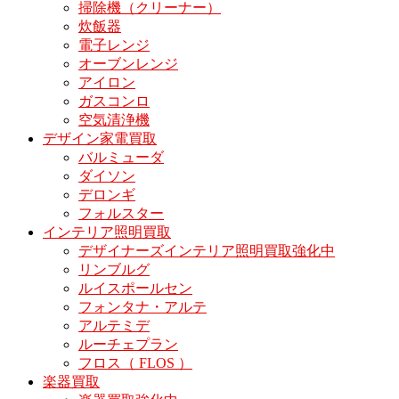
掃除機（クリーナー）
炊飯器
電子レンジ
オーブンレンジ
アイロン
ガスコンロ
空気清浄機
デザイン家電買取
バルミューダ
ダイソン
デロンギ
フォルスター
インテリア照明買取
デザイナーズインテリア照明買取強化中
リンブルグ
ルイスポールセン
フォンタナ・アルテ
アルテミデ
ルーチェプラン
フロス（ FLOS ）
楽器買取