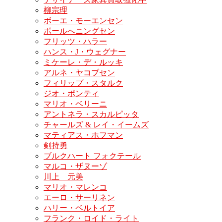
柳宗理
ボーエ・モーエンセン
ポールへニングセン
フリッツ・ハラー
ハンス・J・ウェグナー
ミケーレ・デ・ルッキ
アルネ・ヤコブセン
フィリップ・スタルク
ジオ・ポンティ
マリオ・ベリーニ
アントネラ・スカルピッタ
チャールズ & レイ・イームズ
マティアス・ホフマン
剣持勇
ブルクハート フォクテール
マルコ・ザヌーゾ
川上 元美
マリオ・マレンコ
エーロ・サーリネン
ハリー・ベルトイア
フランク・ロイド・ライト