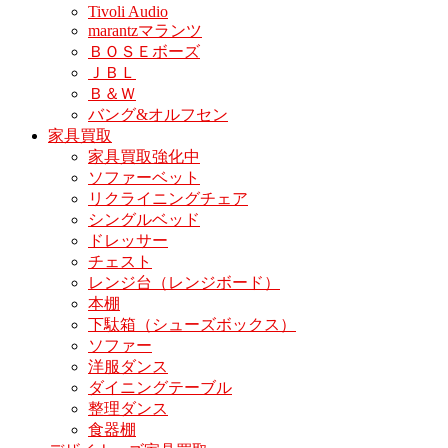
Tivoli Audio
marantzマランツ
ＢＯＳＥボーズ
ＪＢＬ
Ｂ＆Ｗ
バング&オルフセン
家具買取
家具買取強化中
ソファーベット
リクライニングチェア
シングルベッド
ドレッサー
チェスト
レンジ台（レンジボード）
本棚
下駄箱（シューズボックス）
ソファー
洋服ダンス
ダイニングテーブル
整理ダンス
食器棚