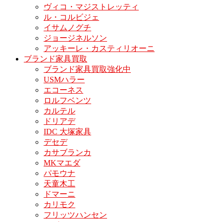
ヴィコ・マジストレッティ
ル・コルビジェ
イサムノグチ
ジョージネルソン
アッキーレ・カスティリオーニ
ブランド家具買取
ブランド家具買取強化中
USMハラー
エコーネス
ロルフベンツ
カルテル
ドリアデ
IDC 大塚家具
デセデ
カサブランカ
MKマエダ
パモウナ
天童木工
ドマーニ
カリモク
フリッツハンセン