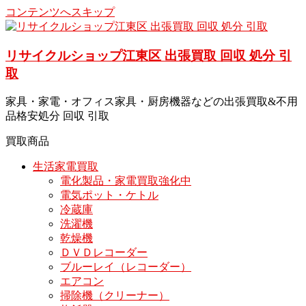
コンテンツへスキップ
リサイクルショップ江東区 出張買取 回収 処分 引
取
家具・家電・オフィス家具・厨房機器などの出張買取&不用
品格安処分 回収 引取
買取商品
生活家電買取
電化製品・家電買取強化中
電気ポット・ケトル
冷蔵庫
洗濯機
乾燥機
ＤＶＤレコーダー
ブルーレイ（レコーダー）
エアコン
掃除機（クリーナー）