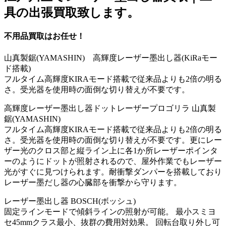
具の出張買取致します。
不用品買取はお任せ！
山真製鋸(YAMASHIN) 高輝度レーザー墨出し器(KiRaモー
ド搭載)
フルタイム高輝度KIRAモード搭載で従来品よりも2倍の明る
さ。受光器を使用時の面倒な切り替えが不要です。
高輝度レーザー墨出し器ドットレーザープロゴリラ 山真製
鋸(YAMASHIN)
フルタイム高輝度KIRAモード搭載で従来品よりも2倍の明る
さ。受光器を使用時の面倒な切り替えが不要です。更にレー
ザー光のクロス部と縦ライン上に各1か所レーザーポインタ
ーのようにドットが照射されるので、屋外作業でもレーザー
光がすぐに見つけられます。耐衝撃ダンパーを搭載しており
レーザー墨だし器の心臓部を衝撃から守ります。
レーザー墨出し器 BOSCH(ボッシュ)
固定ラインモードで傾斜ラインの照射が可能。 最小スミヨ
セ45mmクラス最小、抜群の費用対効果。 回転台取り外し可