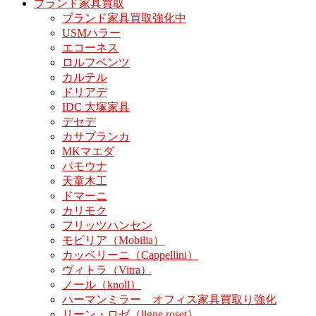
ブランド家具買取
ブランド家具買取強化中
USMハラー
エコーネス
ロルフベンツ
カルテル
ドリアデ
IDC 大塚家具
デセデ
カサブランカ
MKマエダ
パモウナ
天童木工
ドマーニ
カリモク
フリッツハンセン
モビリア（Mobilia）
カッペリーニ（Cappellini）
ヴィトラ（Vitra）
ノール（knoll）
ハーマンミラー オフィス家具買取り強化
リーン・ロゼ（ligne roset）