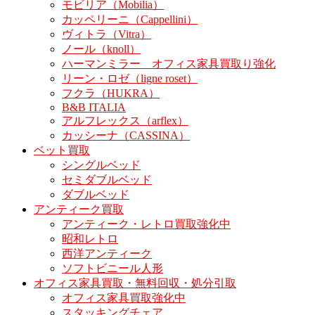
モビリア（Mobilia）
カッペリーニ（Cappellini）
ヴィトラ（Vitra）
ノール（knoll）
ハーマンミラー オフィス家具買取り強化
リーン・ロゼ（ligne roset）
フクラ（HUKRA）
B&B ITALIA
アルフレックス（arflex）
カッシーナ（CASSINA）
ベット買取
シングルベッド
セミダブルベッド
ダブルベッド
アンティーク買取
アンティーク・レトロ買取強化中
昭和レトロ
西洋アンティーク
ソフトビニール人形
オフィス家具買取・無料回収・処分引取
オフィス家具買取強化中
スタッキングチェア