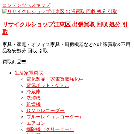
コンテンツへスキップ
リサイクルショップ江東区 出張買取 回収 処分 引
取
家具・家電・オフィス家具・厨房機器などの出張買取&不用
品格安処分 回収 引取
買取商品
生活家電買取
電化製品・家電買取強化中
電気ポット・ケトル
冷蔵庫
洗濯機
乾燥機
ＤＶＤレコーダー
ブルーレイ（レコーダー）
エアコン
掃除機（クリーナー）