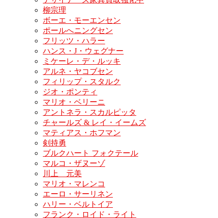
柳宗理
ボーエ・モーエンセン
ポールへニングセン
フリッツ・ハラー
ハンス・J・ウェグナー
ミケーレ・デ・ルッキ
アルネ・ヤコブセン
フィリップ・スタルク
ジオ・ポンティ
マリオ・ベリーニ
アントネラ・スカルピッタ
チャールズ & レイ・イームズ
マティアス・ホフマン
剣持勇
ブルクハート フォクテール
マルコ・ザヌーゾ
川上 元美
マリオ・マレンコ
エーロ・サーリネン
ハリー・ベルトイア
フランク・ロイド・ライト