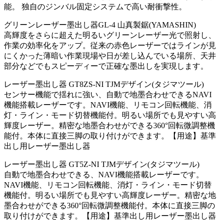
能。 独自のジンバル固定システムで高い耐衝撃性。
グリーンレーザー墨出し器GL-4 山真製鋸(YAMASHIN)
高輝度をさらに超えた明るいグリーンレーザー光で照射し、
作業の効率化をアップ。従来の赤色レーザーではラインが見
にくかった薄暗い作業現場や日が差し込んでいる場所、天井
部分などでもスピーディーで正確な墨出しを実現します。
レーザー墨出し器 GT8ZS-NI TJMデザイン(タジマツール)
センサー機能で揺れに強い、自動で地墨合わせできるNAVI
機能搭載レーザーです。NAVI機能、リモコン回転機能、消
灯・ライン・モード切替機能付。明るい場所でも見やすい高
輝度レーザー。精密な地墨合わせができる360°回転微調整機
能付。本体に直接三脚の取り付けができます。【用途】基準
出し用レーザー墨出し器
レーザー墨出し器 GT5Z-NI TJMデザイン(タジマツール)
自動で地墨合わせできる、NAVI機能搭載レーザーです。
NAVI機能、リモコン回転機能、消灯・ライン・モード切替
機能付。明るい場所でも見やすい高輝度レーザー。精密な地
墨合わせができる360°回転微調整機能付。本体に直接三脚の
取り付けができます。【用途】基準出し用レーザー墨出し器