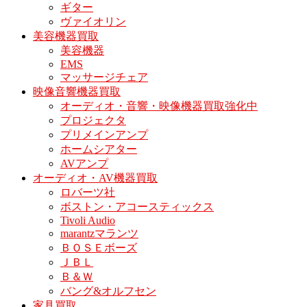
ギター
ヴァイオリン
美容機器買取
美容機器
EMS
マッサージチェア
映像音響機器買取
オーディオ・音響・映像機器買取強化中
プロジェクタ
プリメインアンプ
ホームシアター
AVアンプ
オーディオ・AV機器買取
ロバーツ社
ボストン・アコースティックス
Tivoli Audio
marantzマランツ
ＢＯＳＥボーズ
ＪＢＬ
Ｂ＆Ｗ
バング&オルフセン
家具買取