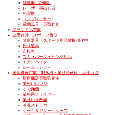
測量器・距離計
レーザー墨出し器
発電機
コンプレッサー
電動工具 買取強化
ブランド品買取
健康器具・スポーツ買取
健康器具・スポーツ用品買取強化中
釣り道具
自転車
スキュバーダイビング用品
エアロバイク
ルームランナー
厨房機器買取・製氷機・業務冷蔵庫・高価買取
厨房機器買取強化中
業務用レンジ
ゆで麺機
業務用フライヤー
業務用炊飯器
冷凍ストッカー
ケーキ＆デザートケース