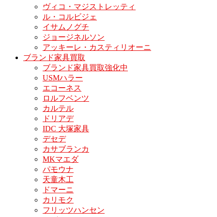
ヴィコ・マジストレッティ
ル・コルビジェ
イサムノグチ
ジョージネルソン
アッキーレ・カスティリオーニ
ブランド家具買取
ブランド家具買取強化中
USMハラー
エコーネス
ロルフベンツ
カルテル
ドリアデ
IDC 大塚家具
デセデ
カサブランカ
MKマエダ
パモウナ
天童木工
ドマーニ
カリモク
フリッツハンセン