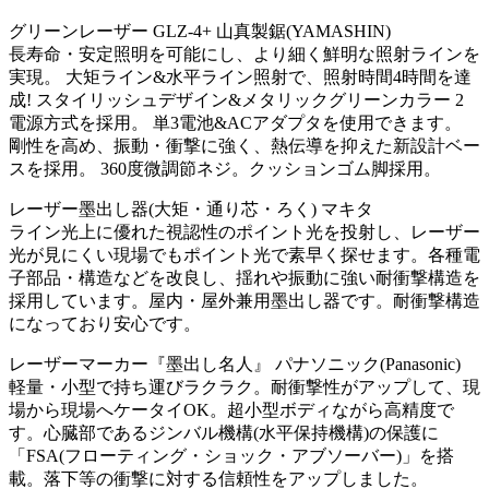
グリーンレーザー GLZ-4+ 山真製鋸(YAMASHIN)
長寿命・安定照明を可能にし、より細く鮮明な照射ラインを
実現。 大矩ライン&水平ライン照射で、照射時間4時間を達
成! スタイリッシュデザイン&メタリックグリーンカラー 2
電源方式を採用。 単3電池&ACアダプタを使用できます。
剛性を高め、振動・衝撃に強く、熱伝導を抑えた新設計ベー
スを採用。 360度微調節ネジ。クッションゴム脚採用。
レーザー墨出し器(大矩・通り芯・ろく) マキタ
ライン光上に優れた視認性のポイント光を投射し、レーザー
光が見にくい現場でもポイント光で素早く探せます。各種電
子部品・構造などを改良し、揺れや振動に強い耐衝撃構造を
採用しています。屋内・屋外兼用墨出し器です。耐衝撃構造
になっており安心です。
レーザーマーカー『墨出し名人』 パナソニック(Panasonic)
軽量・小型で持ち運びラクラク。耐衝撃性がアップして、現
場から現場へケータイOK。超小型ボディながら高精度で
す。心臓部であるジンバル機構(水平保持機構)の保護に
「FSA(フローティング・ショック・アブソーバー)」を搭
載。落下等の衝撃に対する信頼性をアップしました。