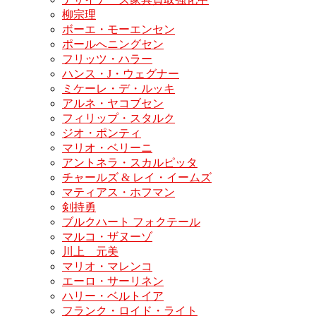
柳宗理
ボーエ・モーエンセン
ポールへニングセン
フリッツ・ハラー
ハンス・J・ウェグナー
ミケーレ・デ・ルッキ
アルネ・ヤコブセン
フィリップ・スタルク
ジオ・ポンティ
マリオ・ベリーニ
アントネラ・スカルピッタ
チャールズ & レイ・イームズ
マティアス・ホフマン
剣持勇
ブルクハート フォクテール
マルコ・ザヌーゾ
川上 元美
マリオ・マレンコ
エーロ・サーリネン
ハリー・ベルトイア
フランク・ロイド・ライト