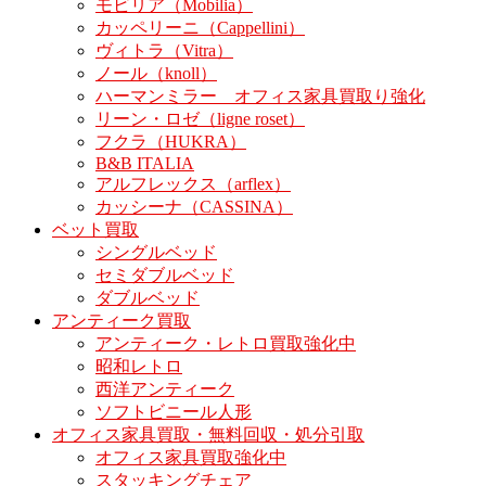
モビリア（Mobilia）
カッペリーニ（Cappellini）
ヴィトラ（Vitra）
ノール（knoll）
ハーマンミラー オフィス家具買取り強化
リーン・ロゼ（ligne roset）
フクラ（HUKRA）
B&B ITALIA
アルフレックス（arflex）
カッシーナ（CASSINA）
ベット買取
シングルベッド
セミダブルベッド
ダブルベッド
アンティーク買取
アンティーク・レトロ買取強化中
昭和レトロ
西洋アンティーク
ソフトビニール人形
オフィス家具買取・無料回収・処分引取
オフィス家具買取強化中
スタッキングチェア