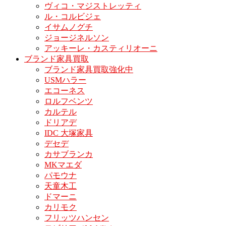
ヴィコ・マジストレッティ
ル・コルビジェ
イサムノグチ
ジョージネルソン
アッキーレ・カスティリオーニ
ブランド家具買取
ブランド家具買取強化中
USMハラー
エコーネス
ロルフベンツ
カルテル
ドリアデ
IDC 大塚家具
デセデ
カサブランカ
MKマエダ
パモウナ
天童木工
ドマーニ
カリモク
フリッツハンセン