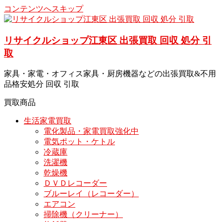
コンテンツへスキップ
リサイクルショップ江東区 出張買取 回収 処分 引
取
家具・家電・オフィス家具・厨房機器などの出張買取&不用
品格安処分 回収 引取
買取商品
生活家電買取
電化製品・家電買取強化中
電気ポット・ケトル
冷蔵庫
洗濯機
乾燥機
ＤＶＤレコーダー
ブルーレイ（レコーダー）
エアコン
掃除機（クリーナー）