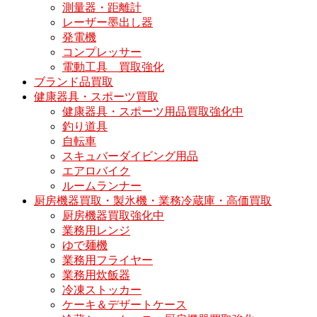
測量器・距離計
レーザー墨出し器
発電機
コンプレッサー
電動工具 買取強化
ブランド品買取
健康器具・スポーツ買取
健康器具・スポーツ用品買取強化中
釣り道具
自転車
スキュバーダイビング用品
エアロバイク
ルームランナー
厨房機器買取・製氷機・業務冷蔵庫・高価買取
厨房機器買取強化中
業務用レンジ
ゆで麺機
業務用フライヤー
業務用炊飯器
冷凍ストッカー
ケーキ＆デザートケース