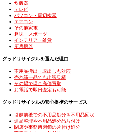
炊飯器
テレビ
パソコン・周辺機器
エアコン
その他家電
趣味・スポーツ
インテリア・雑貨
厨房機器
グッドリサイクルを選んだ理由
不用品搬出・取出しも対応
売れ筋一品でも出張見積
その場で現金高価買取
お電話で即日査定も可能
グッドリサイクルの安心提携のサービス
引越前後での不用品処分＆不用品回収
遺品整理や不用品処分品片付け
閉店や事務所閉鎖の片付け処分