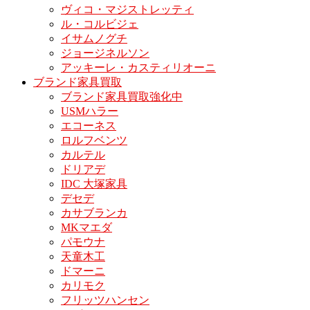
ヴィコ・マジストレッティ
ル・コルビジェ
イサムノグチ
ジョージネルソン
アッキーレ・カスティリオーニ
ブランド家具買取
ブランド家具買取強化中
USMハラー
エコーネス
ロルフベンツ
カルテル
ドリアデ
IDC 大塚家具
デセデ
カサブランカ
MKマエダ
パモウナ
天童木工
ドマーニ
カリモク
フリッツハンセン