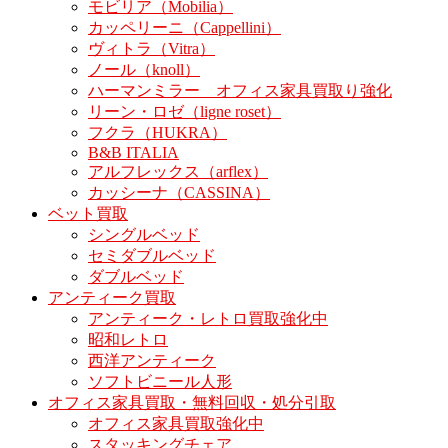
モビリア（Mobilia）
カッペリーニ（Cappellini）
ヴィトラ（Vitra）
ノール（knoll）
ハーマンミラー オフィス家具買取り強化
リーン・ロゼ（ligne roset）
フクラ（HUKRA）
B&B ITALIA
アルフレックス（arflex）
カッシーナ（CASSINA）
ベット買取
シングルベッド
セミダブルベッド
ダブルベッド
アンティーク買取
アンティーク・レトロ買取強化中
昭和レトロ
西洋アンティーク
ソフトビニール人形
オフィス家具買取・無料回収・処分引取
オフィス家具買取強化中
スタッキングチェア