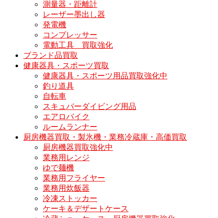
測量器・距離計
レーザー墨出し器
発電機
コンプレッサー
電動工具 買取強化
ブランド品買取
健康器具・スポーツ買取
健康器具・スポーツ用品買取強化中
釣り道具
自転車
スキュバーダイビング用品
エアロバイク
ルームランナー
厨房機器買取・製氷機・業務冷蔵庫・高価買取
厨房機器買取強化中
業務用レンジ
ゆで麺機
業務用フライヤー
業務用炊飯器
冷凍ストッカー
ケーキ＆デザートケース