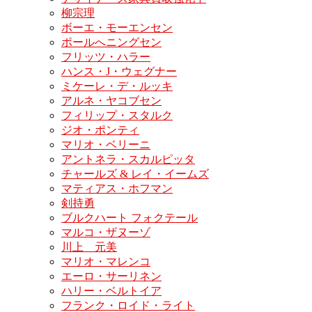
柳宗理
ボーエ・モーエンセン
ポールへニングセン
フリッツ・ハラー
ハンス・J・ウェグナー
ミケーレ・デ・ルッキ
アルネ・ヤコブセン
フィリップ・スタルク
ジオ・ポンティ
マリオ・ベリーニ
アントネラ・スカルピッタ
チャールズ & レイ・イームズ
マティアス・ホフマン
剣持勇
ブルクハート フォクテール
マルコ・ザヌーゾ
川上 元美
マリオ・マレンコ
エーロ・サーリネン
ハリー・ベルトイア
フランク・ロイド・ライト