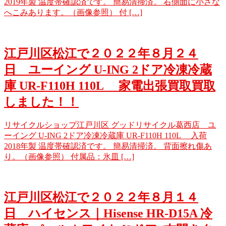
2019年製 温度帯確認済です。 簡易清掃済。 右側面に小さな
へこみあります。（画像参照） 付 […]
江戸川区松江で２０２２年８月２４
日 ユーイング U-ING 2ドア冷凍冷蔵
庫 UR-F110H 110L 家電出張買取買取
しました！！
リサイクルショップ江戸川区 グッドリサイクル葛西店 ユ
ーイング U-ING 2ドア冷凍冷蔵庫 UR-F110H 110L 入荷
2018年製 温度帯確認済です。 簡易清掃済。 背面擦れ傷あ
り。（画像参照） 付属品：氷皿 […]
江戸川区松江で２０２２年８月１４
日 ハイセンス｜Hisense HR-D15A 冷