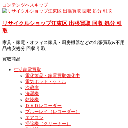
コンテンツへスキップ
リサイクルショップ江東区 出張買取 回収 処分 引
取
家具・家電・オフィス家具・厨房機器などの出張買取&不用
品格安処分 回収 引取
買取商品
生活家電買取
電化製品・家電買取強化中
電気ポット・ケトル
冷蔵庫
洗濯機
乾燥機
ＤＶＤレコーダー
ブルーレイ（レコーダー）
エアコン
掃除機（クリーナー）