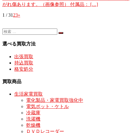
がれ傷あります。（画像参照） 付属品： […]
1 / 3
1
2
3
»
選べる買取方法
出張買取
持込買取
格安処分
買取商品
生活家電買取
電化製品・家電買取強化中
電気ポット・ケトル
冷蔵庫
洗濯機
乾燥機
ＤＶＤレコーダー