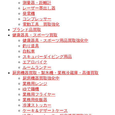
測量器・距離計
レーザー墨出し器
発電機
コンプレッサー
電動工具 買取強化
ブランド品買取
健康器具・スポーツ買取
健康器具・スポーツ用品買取強化中
釣り道具
自転車
スキュバーダイビング用品
エアロバイク
ルームランナー
厨房機器買取・製氷機・業務冷蔵庫・高価買取
厨房機器買取強化中
業務用レンジ
ゆで麺機
業務用フライヤー
業務用炊飯器
冷凍ストッカー
ケーキ＆デザートケース