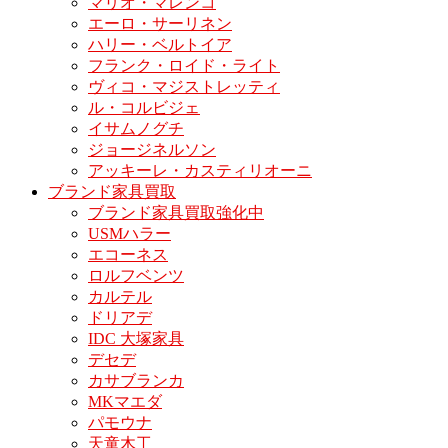
マリオ・マレンコ
エーロ・サーリネン
ハリー・ベルトイア
フランク・ロイド・ライト
ヴィコ・マジストレッティ
ル・コルビジェ
イサムノグチ
ジョージネルソン
アッキーレ・カスティリオーニ
ブランド家具買取
ブランド家具買取強化中
USMハラー
エコーネス
ロルフベンツ
カルテル
ドリアデ
IDC 大塚家具
デセデ
カサブランカ
MKマエダ
パモウナ
天童木工