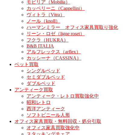
モビリア（Mobilia）
カッペリーニ（Cappellini）
ヴィトラ（Vitra）
ノール（knoll）
ハーマンミラー オフィス家具買取り強化
リーン・ロゼ（ligne roset）
フクラ（HUKRA）
B&B ITALIA
アルフレックス（arflex）
カッシーナ（CASSINA）
ベット買取
シングルベッド
セミダブルベッド
ダブルベッド
アンティーク買取
アンティーク・レトロ買取強化中
昭和レトロ
西洋アンティーク
ソフトビニール人形
オフィス家具買取・無料回収・処分引取
オフィス家具買取強化中
スタッキングチェア