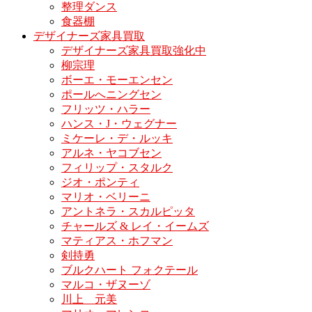
整理ダンス
食器棚
デザイナーズ家具買取
デザイナーズ家具買取強化中
柳宗理
ボーエ・モーエンセン
ポールへニングセン
フリッツ・ハラー
ハンス・J・ウェグナー
ミケーレ・デ・ルッキ
アルネ・ヤコブセン
フィリップ・スタルク
ジオ・ポンティ
マリオ・ベリーニ
アントネラ・スカルピッタ
チャールズ & レイ・イームズ
マティアス・ホフマン
剣持勇
ブルクハート フォクテール
マルコ・ザヌーゾ
川上 元美