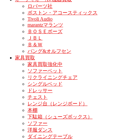
ロバーツ社
ボストン・アコースティックス
Tivoli Audio
marantzマランツ
ＢＯＳＥボーズ
ＪＢＬ
Ｂ＆Ｗ
バング&オルフセン
家具買取
家具買取強化中
ソファーベット
リクライニングチェア
シングルベッド
ドレッサー
チェスト
レンジ台（レンジボード）
本棚
下駄箱（シューズボックス）
ソファー
洋服ダンス
ダイニングテーブル