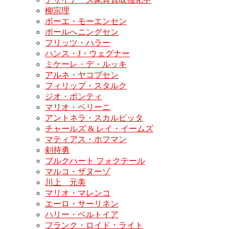
柳宗理
ボーエ・モーエンセン
ポールへニングセン
フリッツ・ハラー
ハンス・J・ウェグナー
ミケーレ・デ・ルッキ
アルネ・ヤコブセン
フィリップ・スタルク
ジオ・ポンティ
マリオ・ベリーニ
アントネラ・スカルピッタ
チャールズ & レイ・イームズ
マティアス・ホフマン
剣持勇
ブルクハート フォクテール
マルコ・ザヌーゾ
川上 元美
マリオ・マレンコ
エーロ・サーリネン
ハリー・ベルトイア
フランク・ロイド・ライト