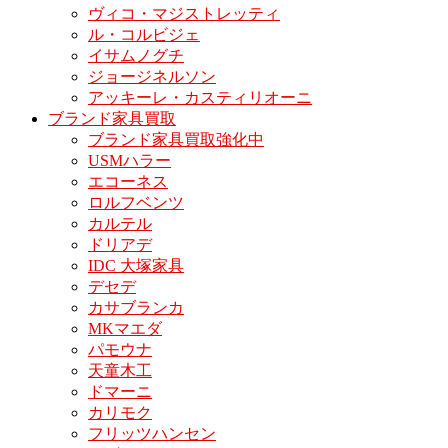
ヴィコ・マジストレッティ
ル・コルビジェ
イサムノグチ
ジョージネルソン
アッキーレ・カスティリオーニ
ブランド家具買取
ブランド家具買取強化中
USMハラー
エコーネス
ロルフベンツ
カルテル
ドリアデ
IDC 大塚家具
デセデ
カサブランカ
MKマエダ
パモウナ
天童木工
ドマーニ
カリモク
フリッツハンセン