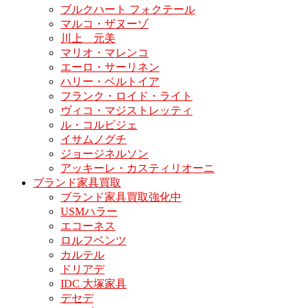
ブルクハート フォクテール
マルコ・ザヌーゾ
川上 元美
マリオ・マレンコ
エーロ・サーリネン
ハリー・ベルトイア
フランク・ロイド・ライト
ヴィコ・マジストレッティ
ル・コルビジェ
イサムノグチ
ジョージネルソン
アッキーレ・カスティリオーニ
ブランド家具買取
ブランド家具買取強化中
USMハラー
エコーネス
ロルフベンツ
カルテル
ドリアデ
IDC 大塚家具
デセデ