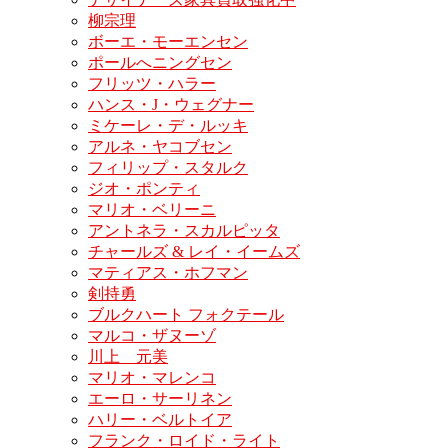
柳宗理
ボーエ・モーエンセン
ポールへニングセン
フリッツ・ハラー
ハンス・J・ウェグナー
ミケーレ・デ・ルッキ
アルネ・ヤコブセン
フィリップ・スタルク
ジオ・ポンティ
マリオ・ベリーニ
アントネラ・スカルピッタ
チャールズ & レイ・イームズ
マティアス・ホフマン
剣持勇
ブルクハート フォクテール
マルコ・ザヌーゾ
川上 元美
マリオ・マレンコ
エーロ・サーリネン
ハリー・ベルトイア
フランク・ロイド・ライト