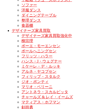
ソファー
洋服ダンス
ダイニングテーブル
整理ダンス
食器棚
デザイナーズ家具買取
デザイナーズ家具買取強化中
柳宗理
ボーエ・モーエンセン
ポールへニングセン
フリッツ・ハラー
ハンス・J・ウェグナー
ミケーレ・デ・ルッキ
アルネ・ヤコブセン
フィリップ・スタルク
ジオ・ポンティ
マリオ・ベリーニ
アントネラ・スカルピッタ
チャールズ & レイ・イームズ
マティアス・ホフマン
剣持勇