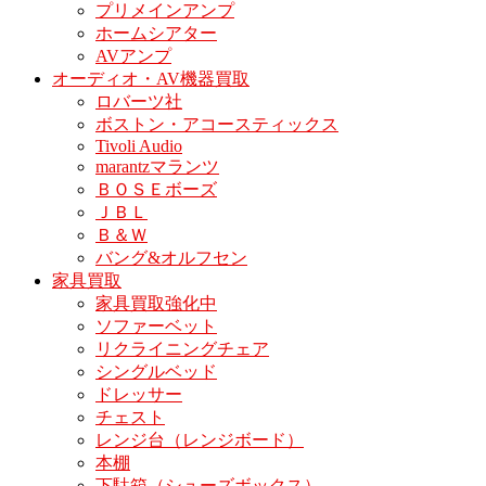
プリメインアンプ
ホームシアター
AVアンプ
オーディオ・AV機器買取
ロバーツ社
ボストン・アコースティックス
Tivoli Audio
marantzマランツ
ＢＯＳＥボーズ
ＪＢＬ
Ｂ＆Ｗ
バング&オルフセン
家具買取
家具買取強化中
ソファーベット
リクライニングチェア
シングルベッド
ドレッサー
チェスト
レンジ台（レンジボード）
本棚
下駄箱（シューズボックス）