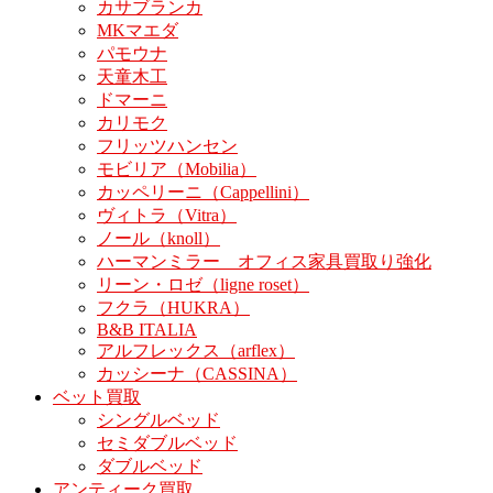
カサブランカ
MKマエダ
パモウナ
天童木工
ドマーニ
カリモク
フリッツハンセン
モビリア（Mobilia）
カッペリーニ（Cappellini）
ヴィトラ（Vitra）
ノール（knoll）
ハーマンミラー オフィス家具買取り強化
リーン・ロゼ（ligne roset）
フクラ（HUKRA）
B&B ITALIA
アルフレックス（arflex）
カッシーナ（CASSINA）
ベット買取
シングルベッド
セミダブルベッド
ダブルベッド
アンティーク買取