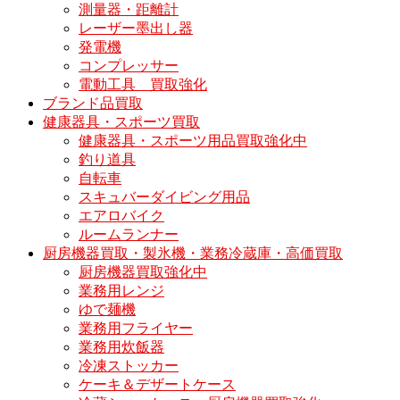
測量器・距離計
レーザー墨出し器
発電機
コンプレッサー
電動工具 買取強化
ブランド品買取
健康器具・スポーツ買取
健康器具・スポーツ用品買取強化中
釣り道具
自転車
スキュバーダイビング用品
エアロバイク
ルームランナー
厨房機器買取・製氷機・業務冷蔵庫・高価買取
厨房機器買取強化中
業務用レンジ
ゆで麺機
業務用フライヤー
業務用炊飯器
冷凍ストッカー
ケーキ＆デザートケース