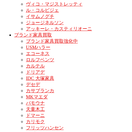
ヴィコ・マジストレッティ
ル・コルビジェ
イサムノグチ
ジョージネルソン
アッキーレ・カスティリオーニ
ブランド家具買取
ブランド家具買取強化中
USMハラー
エコーネス
ロルフベンツ
カルテル
ドリアデ
IDC 大塚家具
デセデ
カサブランカ
MKマエダ
パモウナ
天童木工
ドマーニ
カリモク
フリッツハンセン