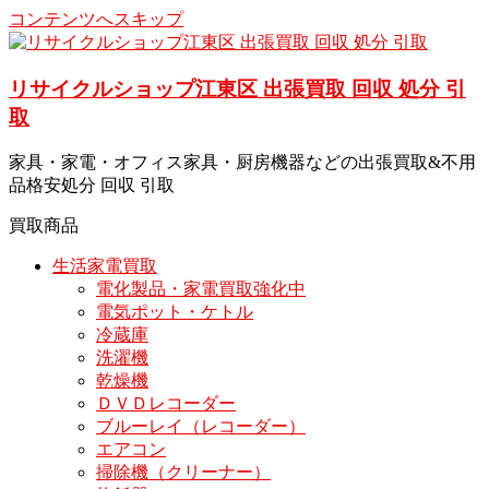
コンテンツへスキップ
リサイクルショップ江東区 出張買取 回収 処分 引
取
家具・家電・オフィス家具・厨房機器などの出張買取&不用
品格安処分 回収 引取
買取商品
生活家電買取
電化製品・家電買取強化中
電気ポット・ケトル
冷蔵庫
洗濯機
乾燥機
ＤＶＤレコーダー
ブルーレイ（レコーダー）
エアコン
掃除機（クリーナー）