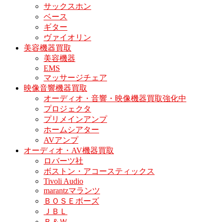
サックスホン
ベース
ギター
ヴァイオリン
美容機器買取
美容機器
EMS
マッサージチェア
映像音響機器買取
オーディオ・音響・映像機器買取強化中
プロジェクタ
プリメインアンプ
ホームシアター
AVアンプ
オーディオ・AV機器買取
ロバーツ社
ボストン・アコースティックス
Tivoli Audio
marantzマランツ
ＢＯＳＥボーズ
ＪＢＬ
Ｂ＆Ｗ