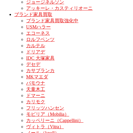
ジョージネルソン
アッキーレ・カスティリオーニ
ブランド家具買取
ブランド家具買取強化中
USMハラー
エコーネス
ロルフベンツ
カルテル
ドリアデ
IDC 大塚家具
デセデ
カサブランカ
MKマエダ
パモウナ
天童木工
ドマーニ
カリモク
フリッツハンセン
モビリア（Mobilia）
カッペリーニ（Cappellini）
ヴィトラ（Vitra）
ノール（knoll）