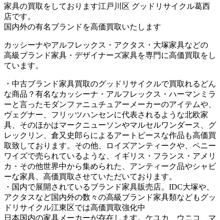
家具の買取をしております江戸川区 グッドリサイクル葛西
店です。
国内外の有名ブランドを高価買取いたします
カッシーナやアルフレックス・アクタス・大塚家具などの
高級ブランド家具・デザイナーズ家具を専門に高価買取をし
ています。
・中古ブランド家具買取のグッドリサイクルで買取れるどん
な商品？有名なカッシーナ・アルフレックス・ハーマンミラ
ーと言ったモダンファニュチュアーメーカーのアイテムや、
ヴェグナー、フリッツハンセンに代表されるような北欧家
具、そのほかはマークニューソンやマルセルワンダース、グ
レックリン、倉又史郎らによるアートピースな作品も高価買
取致しております。その他、ロイズアンティークや、ペニー
ワイズで売られているような、イギリス・フランス・アメリ
カ・その他世界中から集められた、アンティーク品やシャビ
ーな家具、高価買取させていただいております。
・国内で展開されているブランド家具販売店。IDC大塚や、
アクタスなど国内外の数々の高級ブランド家具類などもグッ
ドリサイクル江東区では高価買取強化中
日本国内の家具メーカーが存在します。ケユカ、ウニコ、マ