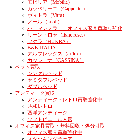
モビリア（Mobilia）
カッペリーニ（Cappellini）
ヴィトラ（Vitra）
ノール（knoll）
ハーマンミラー オフィス家具買取り強化
リーン・ロゼ（ligne roset）
フクラ（HUKRA）
B&B ITALIA
アルフレックス（arflex）
カッシーナ（CASSINA）
ベット買取
シングルベッド
セミダブルベッド
ダブルベッド
アンティーク買取
アンティーク・レトロ買取強化中
昭和レトロ
西洋アンティーク
ソフトビニール人形
オフィス家具買取・無料回収・処分引取
オフィス家具買取強化中
スタッキングチェア