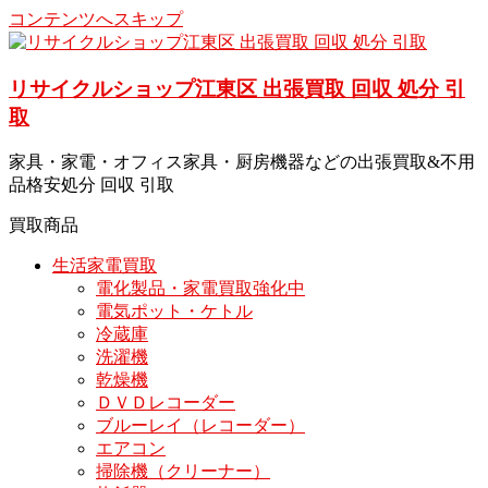
コンテンツへスキップ
リサイクルショップ江東区 出張買取 回収 処分 引
取
家具・家電・オフィス家具・厨房機器などの出張買取&不用
品格安処分 回収 引取
買取商品
生活家電買取
電化製品・家電買取強化中
電気ポット・ケトル
冷蔵庫
洗濯機
乾燥機
ＤＶＤレコーダー
ブルーレイ（レコーダー）
エアコン
掃除機（クリーナー）