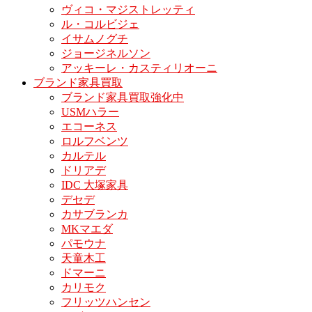
ヴィコ・マジストレッティ
ル・コルビジェ
イサムノグチ
ジョージネルソン
アッキーレ・カスティリオーニ
ブランド家具買取
ブランド家具買取強化中
USMハラー
エコーネス
ロルフベンツ
カルテル
ドリアデ
IDC 大塚家具
デセデ
カサブランカ
MKマエダ
パモウナ
天童木工
ドマーニ
カリモク
フリッツハンセン