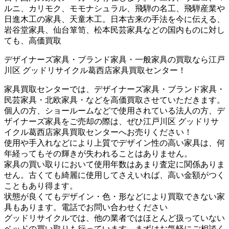
ルニ、カリモク、モモナシュラル、飛騨の名工、飛騨産業や
日進木工の家具、天童木工。日本古来の手法を今に伝える、
岩谷堂家具、仙台箪笥、松本民芸家具などの国内ものに対し
ても、高価買取
デザイナーズ家具・ブランド家具・一般家具の買取なら江戸
川区 グッドリサイクル葛西店家具買取センター！
家具買取センターでは、デザイナーズ家具・ブランド家具・
民芸家具・北欧家具・などを高価買取させていただきます。
個人の方、ショールームなどで使用されている法人の方、デ
ザイナーズ家具をご売却の際は、ぜひ江戸川区 グッドリサ
イクル葛西店家具買取センターへお売りください！
使用や手入れなどにより上質でデザイン性の高い家具は、何
年経ってもその輝きが失われることはありません。
家具の買い取りにおいて使用年数はあまり査定に関係ありま
せん。古くても綺麗に使用してさえいれば、高い金額がつく
こともあり得ます。
状態が良くてもデザイン・色・形などにより買取できない家
具もあります。電話でお問い合わせください
グッドリサイクルでは、他の業者ではほとんど扱っていない
ベッドの買い取りも行っています、まずはお気軽にご相談く