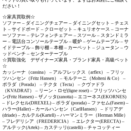
ださい！
☆家具買取例☆
ソファー – ダイニングチェアー – ダイニングセット – チェス
ト – サイドボード – クローゼット – キュリオケース – コーナ
ーソファー – テレフォンチェアー – スツール – スタンドミラ
ー – 電話台コンソールテーブル – 暖炉 – ゲームテーブル – サ
イドテーブル – 飾り棚 – 本棚 – カーペット – ジュータン – ウ
ッドベンチ – センターテーブル
☆買取強化 デザイナーズ家具・ブランド家具・高級ベット
☆
カッシーナ（cassina） – アルフレックス（arflex） – フリッ
ツハンセン（Fritz Hansen） – モルテーニ（Molteni & Co） –
ポラダ（Porada） – テクタ（Tecta） – クヴァドラ
（KVADRAT） – リーン・ロゼ(ligne roset) – フリッツハンセ
ン(Fritz Hansen) – ザノッタ(zanotta) – エコーネス(EKORNES)
– ドレクセル(DREXEL) – ポラダ (porada) – ファセム(Fasem) –
ハラー(Haller) – カールハンセン（CarlHansen） – ドリアデ
(driade) – カルテル(Kartell) – ハーマンミラー（Herman Mille）
– フレデリシア（FREDERICIA） – エレクター(ERECTA) –
アルテック(Artek) – カステッリ(castelli) – チャコッティー