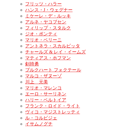
フリッツ・ハラー
ハンス・J・ウェグナー
ミケーレ・デ・ルッキ
アルネ・ヤコブセン
フィリップ・スタルク
ジオ・ポンティ
マリオ・ベリーニ
アントネラ・スカルピッタ
チャールズ & レイ・イームズ
マティアス・ホフマン
剣持勇
ブルクハート フォクテール
マルコ・ザヌーゾ
川上 元美
マリオ・マレンコ
エーロ・サーリネン
ハリー・ベルトイア
フランク・ロイド・ライト
ヴィコ・マジストレッティ
ル・コルビジェ
イサムノグチ