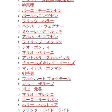
柳宗理
ボーエ・モーエンセン
ポールへニングセン
フリッツ・ハラー
ハンス・J・ウェグナー
ミケーレ・デ・ルッキ
アルネ・ヤコブセン
フィリップ・スタルク
ジオ・ポンティ
マリオ・ベリーニ
アントネラ・スカルピッタ
チャールズ & レイ・イームズ
マティアス・ホフマン
剣持勇
ブルクハート フォクテール
マルコ・ザヌーゾ
川上 元美
マリオ・マレンコ
エーロ・サーリネン
ハリー・ベルトイア
フランク・ロイド・ライト