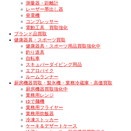
測量器・距離計
レーザー墨出し器
発電機
コンプレッサー
電動工具 買取強化
ブランド品買取
健康器具・スポーツ買取
健康器具・スポーツ用品買取強化中
釣り道具
自転車
スキュバーダイビング用品
エアロバイク
ルームランナー
厨房機器買取・製氷機・業務冷蔵庫・高価買取
厨房機器買取強化中
業務用レンジ
ゆで麺機
業務用フライヤー
業務用炊飯器
冷凍ストッカー
ケーキ＆デザートケース